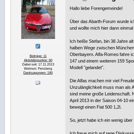
Hallo liebe Forengemeinde!
Über das Abarth-Forum wurde ic
und wollte mich hier dann einmal 
Ich heiße Stefan, bin 38 Jahre al
halben Wege zwischen München 
Oberbayern. Alfa-Romeo fahre ic
Beiträge: 11
147 und einem weiteren 159 Spor
Aktivitätspunkte: 60
Dabei seit: 17.11.2013
Modell "gelandet".
Wohnort: Penzberg
Danksagungen: 190
Die Alfas machen mir viel Freude.
Unzulänglichkeit muss man als Alf
sind meine große Leidenschaft.
April 2013 in der Saison 04-10 e
bewegt einen Fiat 500 1,2l.
So, jetzt habe ich ein wenig über
Ich freue mich auf rege Diskussio