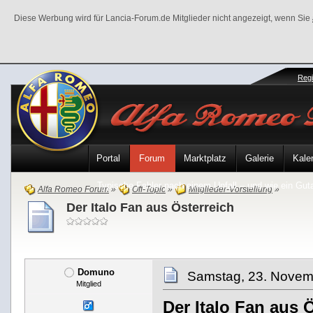
Diese Werbung wird für Lancia-Forum.de Mitglieder nicht angezeigt, wenn Sie
Regi
Portal
Forum
Marktplatz
Galerie
Kale
Typische Fehler nach einem Unfall – und wie ein Gutac
Alfa Romeo Forum
»
Off-Topic
»
Mitglieder-Vorstellung
»
Der Italo Fan aus Österreich
Domuno
Samstag, 23. Novem
Mitglied
Der Italo Fan aus 