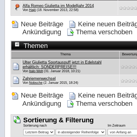
Alfa Romeo Giulietta im Modelljahr 2014
Von
Hajö
(18. November 2013, 22:58)
Neue Beiträge
Keine neuen Beitr
Ankündigung
Thema verschoben
Themen
Thema
Bewertun
Ulter Giulietta Sportauspuff jetzt in Edelstahl
erhältlich: SONDERPREISE!!!
Von
Italo-Welt
(31. Januar 2018, 10:21)
Zahriemenwechsel
Von
Nobsche
(2. Januar 2015, 18:24)
Neue Beiträge
Keine neuen Beitr
Ankündigung
Thema verschoben
Sortierung & Filterung
Sortierung nach
Im Zeitraum