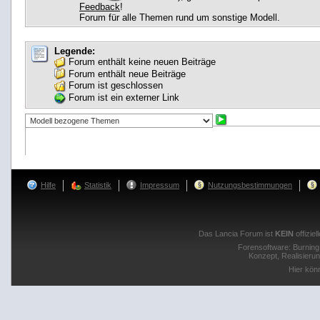
Feedback
!
Forum für alle Themen rund um sonstige Modell.
Legende:
Forum enthält keine neuen Beiträge
Forum enthält neue Beiträge
Forum ist geschlossen
Forum ist ein externer Link
Hilfe
Statistik
Impressum
Nutzungsbestimmungen
Das Lancia Forum ist
KEIN
offizie
Forensoftware:
Burnin
Konzept, Realisieru
Hier kön