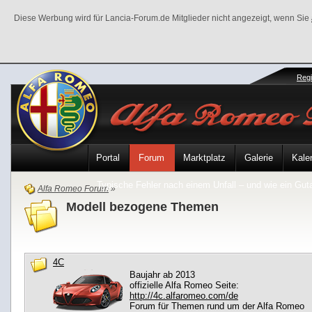
Diese Werbung wird für Lancia-Forum.de Mitglieder nicht angezeigt, wenn Sie
Regi
Portal
Forum
Marktplatz
Galerie
Kale
Typische Fehler nach einem Unfall – und wie ein Gutac
Alfa Romeo Forum
»
Modell bezogene Themen
4C
Baujahr ab 2013
offizielle Alfa Romeo Seite:
http://4c.alfaromeo.com/de
Forum für Themen rund um der Alfa Romeo