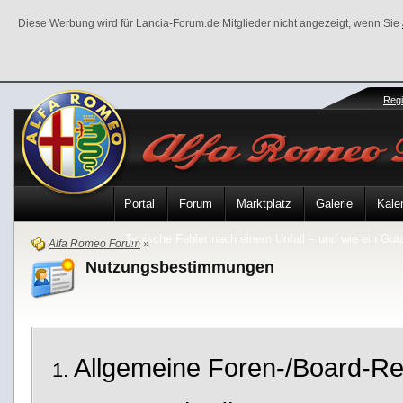
Diese Werbung wird für Lancia-Forum.de Mitglieder nicht angezeigt, wenn Sie
Regi
Portal
Forum
Marktplatz
Galerie
Kale
Typische Fehler nach einem Unfall – und wie ein Gutac
Alfa Romeo Forum
»
Nutzungsbestimmungen
Allgemeine Foren-/Board-Re