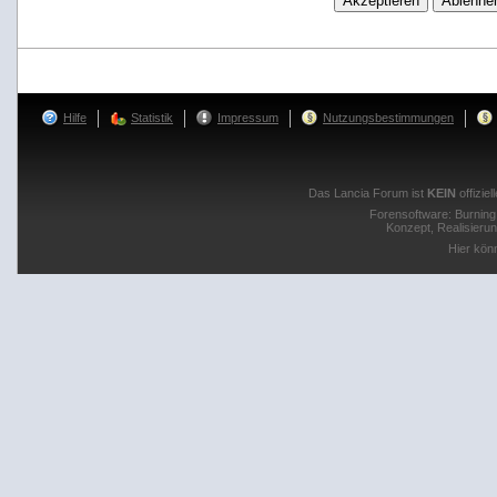
Hilfe
Statistik
Impressum
Nutzungsbestimmungen
Das Lancia Forum ist
KEIN
offizie
Forensoftware:
Burnin
Konzept, Realisieru
Hier kön