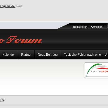
angemeldet
sind!
Registrieren
|
Anmelden
:
Kalender
Partner
Neue Beiträge
Typische Fehler nach einem Unfa
0:45