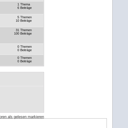
1
Thema
6
Beiträge
5
Themen
10
Beiträge
31
Themen
100
Beiträge
0
Themen
0
Beiträge
0
Themen
0
Beiträge
oren als gelesen markieren