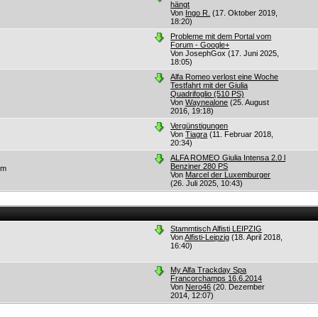
hängt
Von
Ingo R.
(17. Oktober 2019,
18:20)
Probleme mit dem Portal vom
Forum - Google+
Von JosephGox
(17. Juni 2025,
18:05)
Alfa Romeo verlost eine Woche
Testfahrt mit der Giulia
Quadrifoglio (510 PS)
Von
Waynealone
(25. August
2016, 19:18)
Vergünstigungen
Von
Tiagra
(11. Februar 2018,
20:34)
ALFA ROMEO Giulia Intensa 2.0 l
Benziner 280 PS
um
Von
Marcel der Luxemburger
(26. Juli 2025, 10:43)
Stammtisch Alfisti LEIPZIG
Von
Alfisti-Leipzig
(18. April 2018,
16:40)
My Alfa Trackday Spa
Francorchamps 16.6.2014
Von
Nero46
(20. Dezember
2014, 12:07)