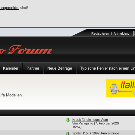
angemeldet
sind!
Registrieren
|
Anmelden
:
Kalender
Partner
Neue Beiträge
Typische Fehler nach einem Unfa
lfa Modellen.
Kredit für ein neues Auto
Von
Panepinto
(7. Februar 2020,
15:57)
Spider 115 Bj 1992 Tankanzeige