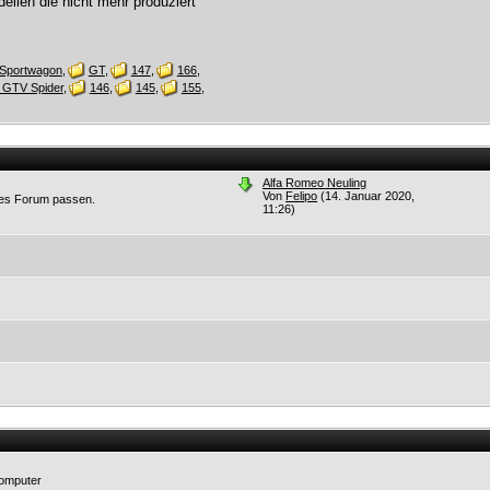
dellen die nicht mehr produziert
 Sportwagon
GT
147
166
 GTV Spider
146
145
155
Alfa Romeo Neuling
Von
Felipo
(14. Januar 2020,
res Forum passen.
11:26)
Computer